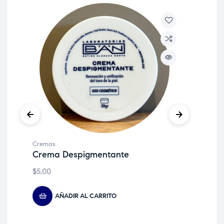
Cremas
Cre
Crema Despigmentante
Cr
$
5,00
$
8,
AÑADIR AL CARRITO