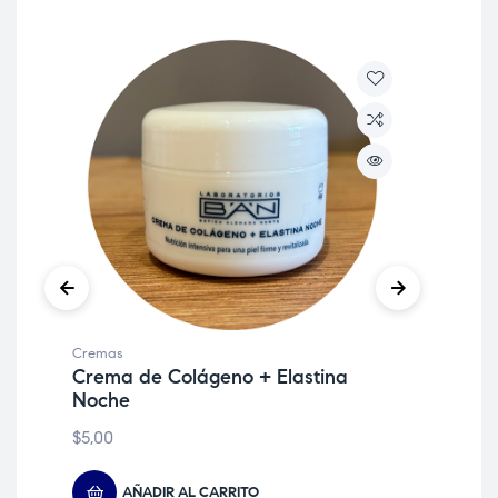
Cremas
Cre
Crema de Colágeno + Elastina
Pa
Noche
$
6,
$
5,00
AÑADIR AL CARRITO