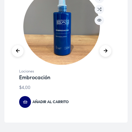
Lociones
Loc
Embrocación
Lo
$
4,00
$
4,
AÑADIR AL CARRITO